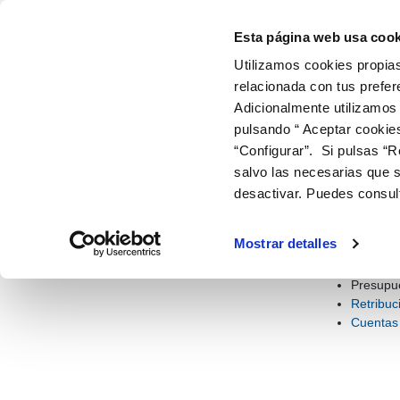
Información económica y estadística
Saltar al contenido
Esta página web usa cook
Utilizamos cookies propias
relacionada con tus prefer
ir a inicio
Adicionalmente utilizamos
EMPRESA Y ORGANIZACIÓN
INFORMACIÓN 
ESTADÍ
pulsando “ Aceptar cookie
“Configurar”. Si pulsas “R
CANARAGUA
INFORMACIÓN ECONÓMICA Y ESTA
salvo las necesarias que s
desactivar. Puedes consul
Infor
Información económica y
estadística
Este apartado 
Mostrar detalles
sobre la calida
Presupu
Retribuc
Cuentas 