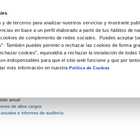
 - Canaragua
ies
 y de terceros para analizar nuestros servicios y mostrarte publ
encias en base a un perfil elaborado a partir de tus hábitos de n
 cookies de complemento de redes sociales. Puedes aceptar to
ECONÓMICA Y
CONTRATOS Y
NORMATIV
STICA
SUBVENCIONES
s”· También puedes permitir o rechazar las cookies de forma gr
echazar cookies”, equivaldrá a rechazar la instalación de todas 
DÍSTICA
on indispensables para que el sitio web funcione y que por tant
tar más información en nuestra
Política de Cookies
mación económica y estadísti
incluye información de presupuestos, cuentas anuales e informes de au
d del servicio.
esto anual
iones de altos cargos
anuales e informes de auditoría