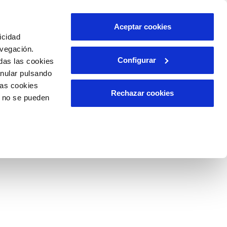
Aceptar cookies
icidad
avegación.
Configurar
das las cookies
A APLICABLE
RELACIÓN CON LA
CIUDADANÍA
anular pulsando
las cookies
Rechazar cookies
o no se pueden
ca
ditorías así como información estadística disponible