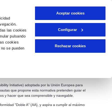
Aceptar cookies
icidad
avegación.
Configurar
das las cookies
A APLICABLE
RELACIÓN CON LA
CIUDADANÍA
anular pulsando
las cookies
Rechazar cookies
o no se pueden
 independientemente de las limitaciones técnicas,
de uso en que lo hagan (tipología de dispositivo,
bility Initiative) adoptada por la Unión Europea para
s pautas que propone esta normativa pretenden guiar el
atos y hacer que sea comprensible y navegable.
formidad "Doble A" (AA), y aspira a cumplir al máximo