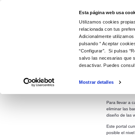
Accesibilidad - Canaragua
Saltar al contenido
Esta página web usa cook
Utilizamos cookies propias
relacionada con tus prefer
ir a inicio
Adicionalmente utilizamos
EMPRESA Y ORGANIZACIÓN
INFORMACIÓN 
ESTADÍ
pulsando “ Aceptar cookie
“Configurar”. Si pulsas “R
CANARAGUA
ACCESIBILIDAD
salvo las necesarias que s
desactivar. Puedes consul
Acces
Accesibilidad
Esta web se ha
Mostrar detalles
físicas, sensor
programa infor
Para llevar a c
eliminar las b
diseño de las 
Este portal cu
posible el nivel