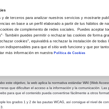
ies
 y de terceros para analizar nuestros servicios y mostrarte publ
encias en base a un perfil elaborado a partir de tus hábitos de n
 cookies de complemento de redes sociales. Puedes aceptar to
ECONÓMICA Y
CONTRATOS Y
NORMATIV
STICA
SUBVENCIONES
s”· También puedes permitir o rechazar las cookies de forma gr
echazar cookies”, equivaldrá a rechazar la instalación de todas 
on indispensables para que el sitio web funcione y que por tant
tar más información en nuestra
Política de Cookies
ibilidad
 creado con el compromiso de ser una web que tenga acceso universal,
iales o intelectuales de las personas que la consultan y en el contexto 
mático, velocidad de conexión, etc.).
abo este objetivo, la web aplica la normativa estándar WAI (Web Accessi
arreras que dificultan el acceso a la información y la comunicación. La
webs para que el contenido pueda convertirse fácilmente a otros form
mple los grados 1 y 2 de las pautas WCAG, así consigue el nivel de con
 3.